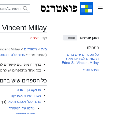
דלג
תוכן
תפריט ראשי
 Vincent Millay
תוכן עניינים
הסתרה
דף
שיחה
התחלה
בית
>
משוררים
>
incent Millay
כל הספרים שיש בהם
(הופנה מהדף
עדנה ס"ט. וינסנט
תרגומים לשירים מאת
Edna St. Vincent Millay
בדף זה מופיעים קישורים לד
מידע נוסף
בכל אחד מהספרים יש לחפש
כל הספרים שיש בהם תרגומים לשי
פרויקט בן-יהודה
מבחר שירת אמריקה
עדנה סט' וינסנט מילאי
(דף ה
עולמו של המשורר