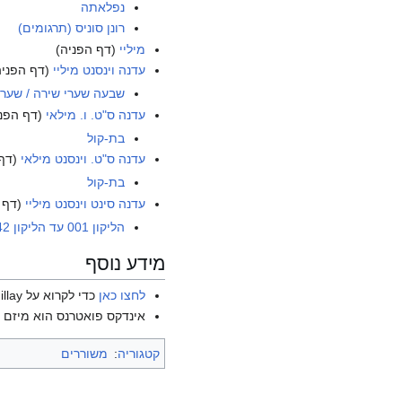
נפלאתה
רונן סוניס (תרגומים)
מיליי
(דף הפניה)
עדנה וינסנט מיליי
(דף הפניה
שבעה שערי שירה / שער 
עדנה ס"ט. ו. מילאי
(דף הפני
בת-קול
עדנה ס"ט. וינסנט מילאי
(דף 
בת-קול
עדנה סינט וינסנט מיליי
(דף 
הליקון 001 עד הליקון 042
מידע נוסף
לחצו כאן
כדי לקרוא על Edna St. Vincent Millay בוויקיפדיה האנגלית.
אינדקס פואטרנס הוא מיזם ש
קטגוריה
:
משוררים