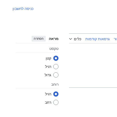
כניסה לחשבון
מראה
הסתרה
ר
גרסאות קודמות
כלים
טקסט
קטן
רגיל
גדול
רוחב
רגיל
רחב