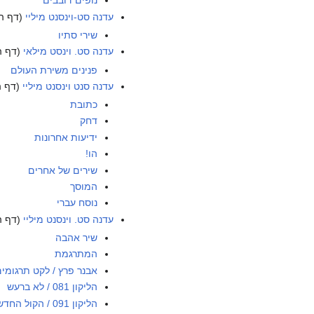
נופים דובבים
עדנה סט-וינסנט מיליי
(דף הפ
שירי סתיו
עדנה סט. וינסט מילאי
(דף ה
פנינים משירת העולם
עדנה סנט וינסנט מיליי
(דף ה
כתובת
דחק
ידיעות אחרונות
הו!
שירים של אחרים
המוסך
נוסח עברי
עדנה סט. וינסנט מיליי
(דף ה
שיר אהבה
המתרגמת
אבנר פרץ / לקט תרגומי
הליקון 081 / לא ברעש
הליקון 091 / הקול החדש 2011