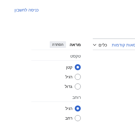
כניסה לחשבון
מראה
הסתרה
אות קודמות
כלים
טקסט
קטן
רגיל
גדול
רוחב
רגיל
רחב