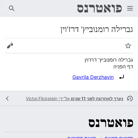
חיפוש
גברילה רומנוביץ' דרז'וין
מעקב
הצגת 
גברילה רומנוביץ' דרז'וין
דף הפניה
הפניה ל:
Gavrila Derzhavin
נערך לאחרונה לפני 11 שנים
על־ידי
Victor.Flickstein
מדיניות פרטיות
תצוגת מחשבים