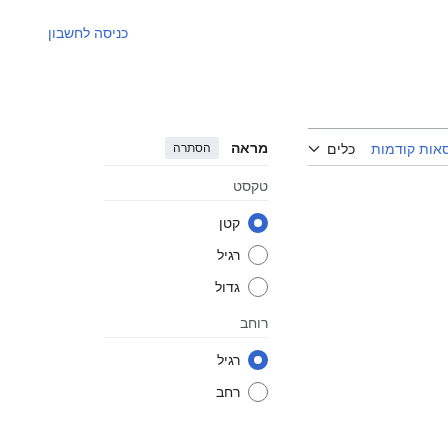
כניסה לחשבון
מראה
הסתרה
אות קודמות
כלים
טקסט
קטן
רגיל
גדול
רוחב
רגיל
רחב