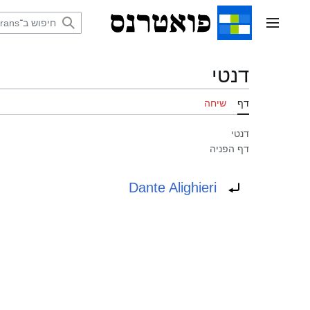
דלג
תוכן
תפריט ראשי
דנטי
דף
שיחה
דנטי
דף הפניה
הפניה ל:
Dante Alighieri