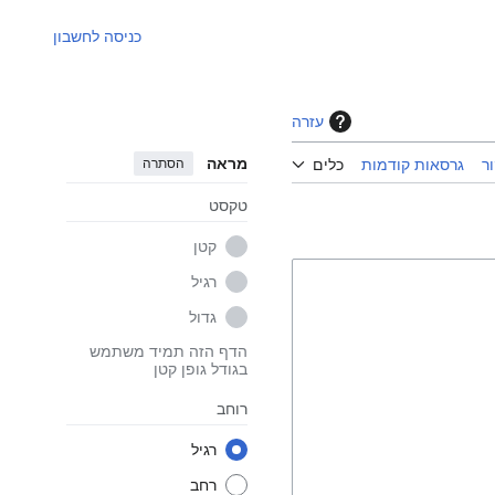
כניסה לחשבון
עזרה
מראה
הסתרה
ר
גרסאות קודמות
כלים
טקסט
קטן
רגיל
גדול
הדף הזה תמיד משתמש
בגודל גופן קטן
רוחב
רגיל
רחב