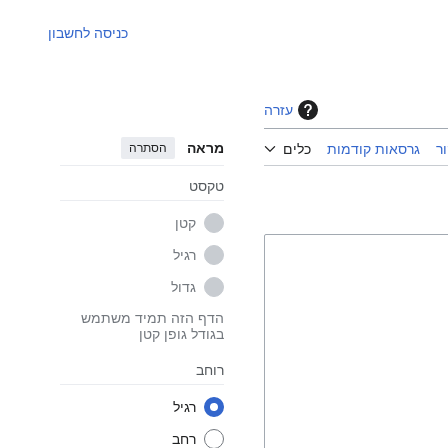
כניסה לחשבון
עזרה
מראה
הסתרה
ר
גרסאות קודמות
כלים
טקסט
קטן
רגיל
גדול
הדף הזה תמיד משתמש
בגודל גופן קטן
רוחב
רגיל
רחב