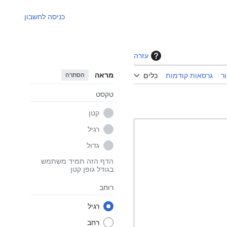
כניסה לחשבון
עזרה
מראה
הסתרה
ר
גרסאות קודמות
כלים
טקסט
קטן
רגיל
גדול
הדף הזה תמיד משתמש
בגודל גופן קטן
רוחב
רגיל
רחב