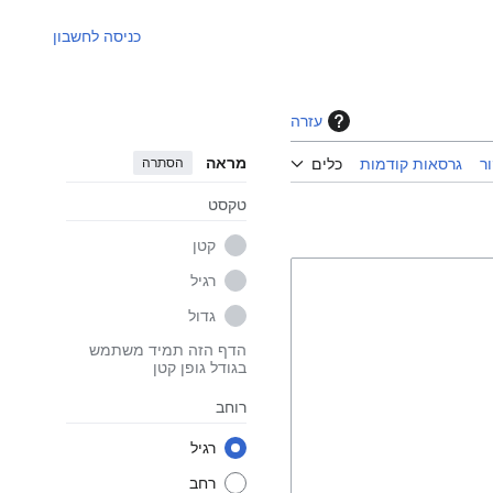
כניסה לחשבון
עזרה
מראה
הסתרה
ר
גרסאות קודמות
כלים
טקסט
קטן
רגיל
גדול
הדף הזה תמיד משתמש
בגודל גופן קטן
רוחב
רגיל
רחב