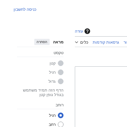
כניסה לחשבון
עזרה
מראה
הסתרה
ר
גרסאות קודמות
כלים
טקסט
קטן
רגיל
גדול
הדף הזה תמיד משתמש
בגודל גופן קטן
רוחב
רגיל
רחב