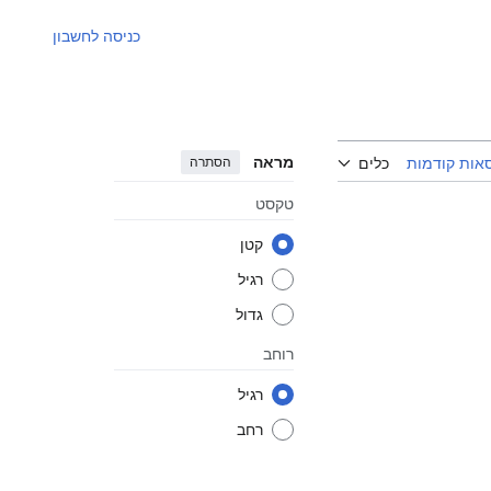
כניסה לחשבון
מראה
הסתרה
אות קודמות
כלים
טקסט
קטן
רגיל
גדול
רוחב
רגיל
רחב