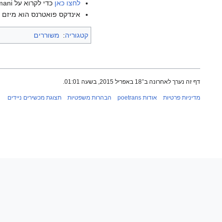
לחצו כאן
כדי לקרוא על Zabya Khamis al-Muslimani בוויקיפדיה האנגלית.
אינדקס פואטרנס הוא מיזם ש
קטגוריה
:
משוררים
דף זה נערך לאחרונה ב־18 באפריל 2015, בשעה 01:01.
מדיניות פרטיות
אודות poetrans
הבהרות משפטיות
תצוגת מכשירים ניידים