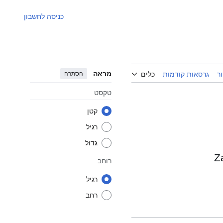
כניסה לחשבון
מראה
הסתרה
ר
גרסאות קודמות
כלים
טקסט
קטן
רגיל
גדול
רוחב
רגיל
רחב