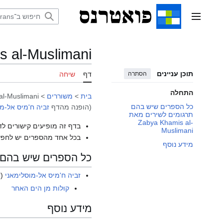
דלג
תוכן
תפריט ראשי
 al-Muslimani
תוכן עניינים
הסתרה
דף
שיחה
התחלה
בית
>
משוררים
>
al-Muslimani
כל הספרים שיש בהם
(הופנה מהדף
זביה ח'מיס אל-מ
תרגומים לשירים מאת
Zabya Khamis al-
בדף זה מופיעים קישורים לד
Muslimani
בכל אחד מהספרים יש לחפש
מידע נוסף
כל הספרים שיש בהם תרגומים לשיר
זביה ח'מיס אל-מוסלימאני
(ד
קולות מן הים האחר
מידע נוסף