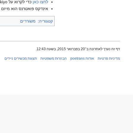
לחצו כאן
כדי לקרוא על Zeami Motokiyo בוויקיפדיה האנגלית.
אינדקס פואטרנס הוא מיזם ש
קטגוריה
:
משוררים
דף זה נערך לאחרונה ב־20 בפברואר 2015, בשעה 12:43.
מדיניות פרטיות
אודות poetrans
הבהרות משפטיות
תצוגת מכשירים ניידים