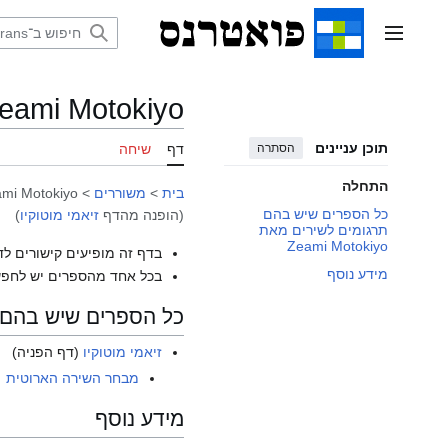
דלג
תוכן
תפריט ראשי
eami Motokiyo
תוכן עניינים
הסתרה
דף
שיחה
התחלה
בית
>
משוררים
>
mi Motokiyo
כל הספרים שיש בהם
(הופנה מהדף
זיאמי מוטוקיו
)
תרגומים לשירים מאת
Zeami Motokiyo
בדף זה מופיעים קישורים לד
מידע נוסף
בכל אחד מהספרים יש לחפש
כל הספרים שיש בהם תרגומים
זיאמי מוטוקיו
(דף הפניה)
מבחר השירה הארוטית
מידע נוסף