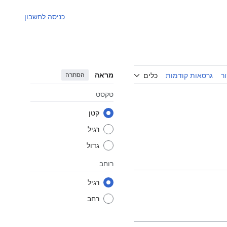
כניסה לחשבון
מראה
הסתרה
ר
גרסאות קודמות
כלים
טקסט
קטן
רגיל
גדול
רוחב
רגיל
רחב