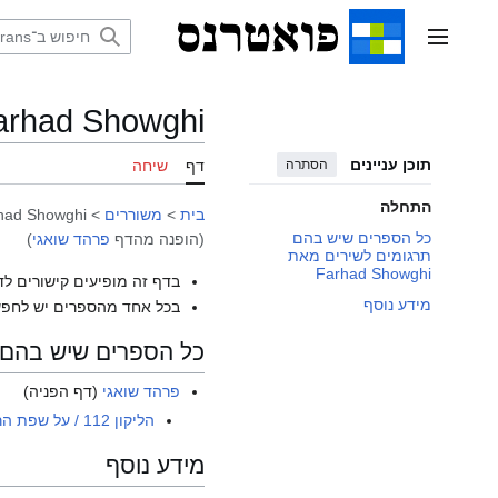
דלג
תוכן
תפריט ראשי
arhad Showghi
תוכן עניינים
הסתרה
דף
שיחה
התחלה
בית
>
משוררים
>
had Showghi
כל הספרים שיש בהם
(הופנה מהדף
פרהד שואגי
)
תרגומים לשירים מאת
Farhad Showghi
בדף זה מופיעים קישורים לד
מידע נוסף
בכל אחד מהספרים יש לחפש
כל הספרים שיש בהם תרגומים
פרהד שואגי
(דף הפניה)
הליקון 112 / על שפת הרחוב
מידע נוסף