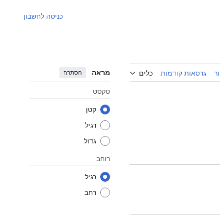
כניסה לחשבון
מראה
הסתרה
ר
גרסאות קודמות
כלים
טקסט
קטן
רגיל
גדול
רוחב
רגיל
רחב