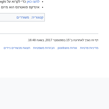
לחצו כאן
כדי לקרוא על Farhad Showghi בוויקיפדיה האנגלית.
אינדקס פואטרנס הוא מיזם ש
קטגוריה
:
משוררים
דף זה נערך לאחרונה ב־15 בספטמבר 2017, בשעה 16:48.
מדיניות פרטיות
אודות poetrans
הבהרות משפטיות
תצוגת מכשירים ניידים