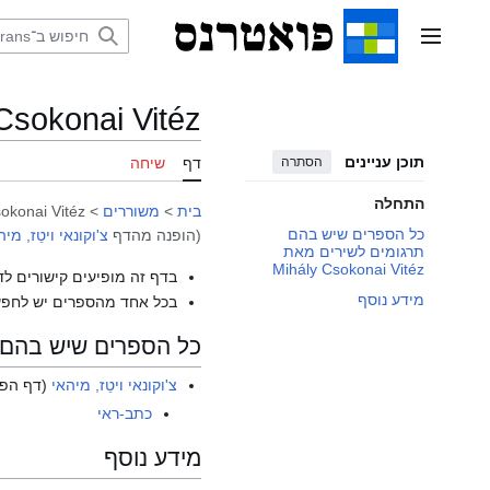
דלג
תוכן
תפריט ראשי
Csokonai Vitéz
תוכן עניינים
הסתרה
דף
שיחה
התחלה
בית
>
משוררים
>
okonai Vitéz
כל הספרים שיש בהם
(הופנה מהדף
צ'וקונאי ויטֵז, מיה
תרגומים לשירים מאת
Mihály Csokonai Vitéz
בדף זה מופיעים קישורים לד
מידע נוסף
בכל אחד מהספרים יש לחפש
כל הספרים שיש בהם תרגומים לש
צ'וקונאי ויטֵז, מיהאי
(דף הפנ
כתב-ראי
מידע נוסף