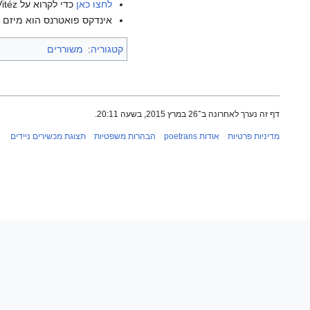
לחצו כאן
כדי לקרוא על Mihály Csokonai Vitéz בוויקיפדיה האנגלית.
אינדקס פואטרנס הוא מיזם ש
קטגוריה
:
משוררים
דף זה נערך לאחרונה ב־26 במרץ 2015, בשעה 20:11.
מדיניות פרטיות
אודות poetrans
הבהרות משפטיות
תצוגת מכשירים ניידים