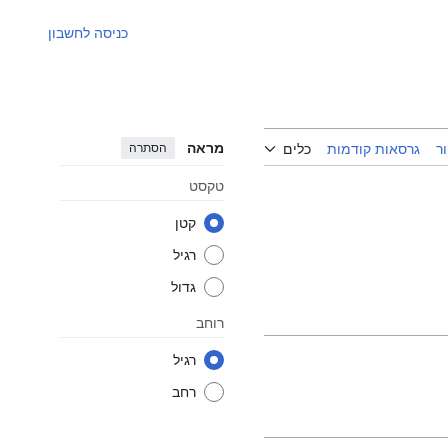
כניסה לחשבון
מראה
הסתרה
ר
גרסאות קודמות
כלים
טקסט
קטן
רגיל
גדול
רוחב
רגיל
רחב