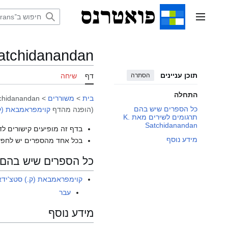
דלג
תוכן
תפריט ראשי
atchidanandan
תוכן עניינים
הסתרה
דף
שיחה
התחלה
בית
>
משוררים
>
tchidanandan
כל הספרים שיש בהם
(הופנה מהדף
קוימפראמבאת (ק.
תרגומים לשירים מאת K.
Satchidanandan
בדף זה מופיעים קישורים לד
מידע נוסף
בכל אחד מהספרים יש לחפש
כל הספרים שיש בהם תרגומים 
קוימפראמבאת (ק.) סטצ'ידא
עבר
מידע נוסף