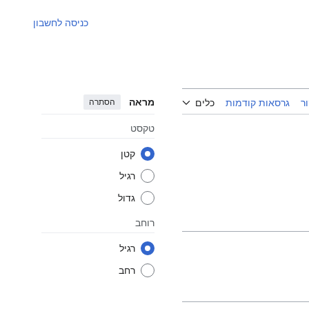
כניסה לחשבון
מראה
הסתרה
ר
גרסאות קודמות
כלים
טקסט
קטן
רגיל
גדול
רוחב
רגיל
רחב