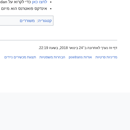
לחצו כאן
כדי לקרוא על K. Satchidanandan בוויקיפדיה האנגלית.
אינדקס פואטרנס הוא מיזם ש
קטגוריה
:
משוררים
דף זה נערך לאחרונה ב־24 בינואר 2018, בשעה 22:19.
מדיניות פרטיות
אודות poetrans
הבהרות משפטיות
תצוגת מכשירים ניידים