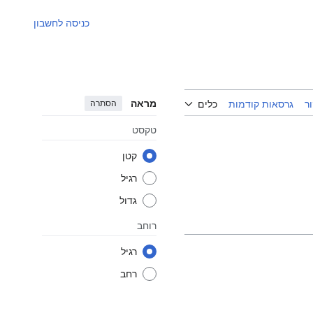
כניסה לחשבון
מראה
הסתרה
ר
גרסאות קודמות
כלים
טקסט
קטן
רגיל
גדול
רוחב
רגיל
רחב