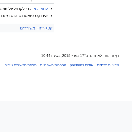
לחצו כאן
כדי לקרוא על Richard Beer-Hoffmann בוויקיפדיה האנגלית.
אינדקס פואטרנס הוא מיזם ש
קטגוריה
:
משוררים
דף זה נערך לאחרונה ב־17 במרץ 2015, בשעה 10:44.
מדיניות פרטיות
אודות poetrans
הבהרות משפטיות
תצוגת מכשירים ניידים