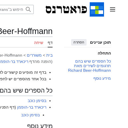
דלג
תוכן
תפריט ראשי
Beer-Hoffmann
תוכן עניינים
הסתרה
דף
שיחה
התחלה
בית
>
משוררים
>
er-Hoffmann
כל הספרים שיש בהם
(הופנה מהדף
ריכארד בר-הופמן
תרגומים לשירים מאת
Richard Beer-Hoffmann
בדף זה מופיעים קישורים לד
מידע נוסף
בכל אחד מהספרים יש לחפש
כל הספרים שיש בהם תרגומים לש
בסימן כוכב
ריכארד בר-הופמן
(דף הפניה
בסימן כוכב
מידע נוסף