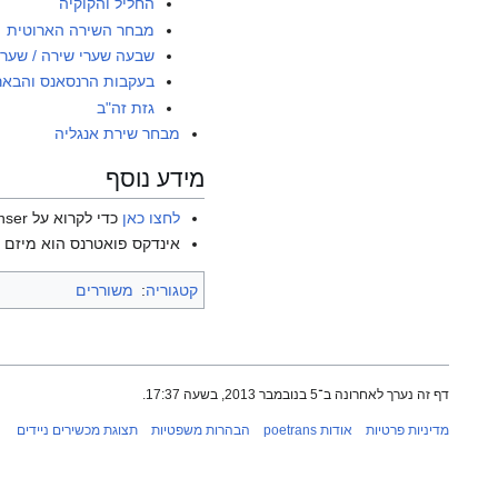
החליל והקוקיה
מבחר השירה הארוטית
שבעה שערי שירה / שער 
בעקבות הרנסאנס והבאר
גזת זה"ב
מבחר שירת אנגליה
מידע נוסף
לחצו כאן
כדי לקרוא על Edmund Spenser בוויקיפדיה האנגלית.
אינדקס פואטרנס הוא מיזם ש
קטגוריה
:
משוררים
דף זה נערך לאחרונה ב־5 בנובמבר 2013, בשעה 17:37.
מדיניות פרטיות
אודות poetrans
הבהרות משפטיות
תצוגת מכשירים ניידים