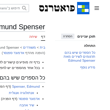
דלג
תוכן
תפריט ראשי
mund Spenser
תוכן עניינים
הסתרה
דף
שיחה
התחלה
בית
>
משוררים
>
nd Spenser
כל הספרים שיש בהם
(הופנה מהדף
אדמונד ספנסר
)
תרגומים לשירים מאת
Edmund Spenser
בדף זה מופיעים קישורים לד
מידע נוסף
בכל אחד מהספרים יש לחפש
כל הספרים שיש בהם תרגומים
Spenser, Edmund
(דף הפנ
אנתולוגיה אנגלית
אדמונד ספנסר
(דף הפניה)
שיר אהבה