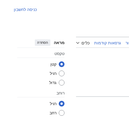
כניסה לחשבון
מראה
הסתרה
ר
גרסאות קודמות
כלים
טקסט
קטן
רגיל
גדול
רוחב
רגיל
רחב