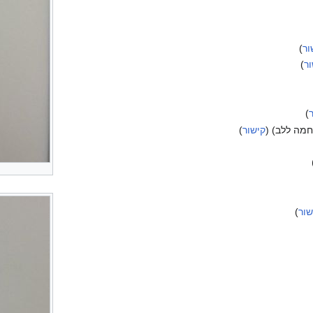
ור
)
ור
)
)
נחמה ללב) (
קישור
)
שור
)