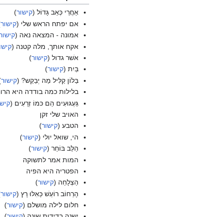
אַחֲרֵי כְּאֵב גָּדוֹל (
קישור
)
אם יפתח הראש שלי (
קישור
)
אמונה - המצאה נאה (
קישור
אקח אותך, מלה קטנה (
קישו
אֹשר גדול (
קישור
)
בַּיִת (
קישור
)
בַּלוֹן קַלִּיל מַה יְבַקֵש? (
קישור
)
בלילות כמה בודדה היא הרו
גַּעְגּוּעִים הֵם כּמוֹ זְרָעִים (
קישו
האויב שלי זקן
הטבע (
קישור
)
הי, שואל יולי (
קישור
)
הַלֵּב בּוֹחֵר (
קישור
)
המות אמר לתשוקה
הפטריה היא הפיה
הַצְלָחַה (
קישור
)
הָרְחוֹב רוֹעֵשׁ כְּאִלּוּ רָץ (
קישור
)
חלום לילה מושלם (
קישור
)
ישנה בדידות שונה (
קישור
)