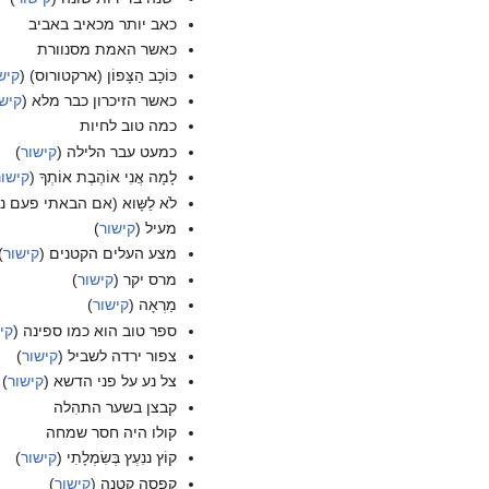
כאב יותר מכאיב באביב
כאשר האמת מסנוורת
כּוֹכָב הַצָּפוֹן (ארקטורוס) (
קיש
כאשר הזיכרון כבר מלא (
קיש
כמה טוב לחיות
כמעט עבר הלילה (
קישור
)
לָמָה אֲנִי אוֹהֶבֶת אוֹתְךָ (
קישור
לֹא לַשָּוא (אם הבאתי פעם 
מעיל (
קישור
)
מצע העלים הקטנים (
קישור
)
מרס יקר (
קישור
)
מַרְאָה (
קישור
)
ספר טוב הוא כמו ספינה (
קי
צפור ירדה לשביל (
קישור
)
צל נע על פני הדשא (
קישור
)
קבצן בשער התהִלה
קולו היה חסר שמחה
קוֹץ ננִעְץ בְּשִׂמְלָתִי (
קישור
)
קֻפסה קטנה (
קישור
)