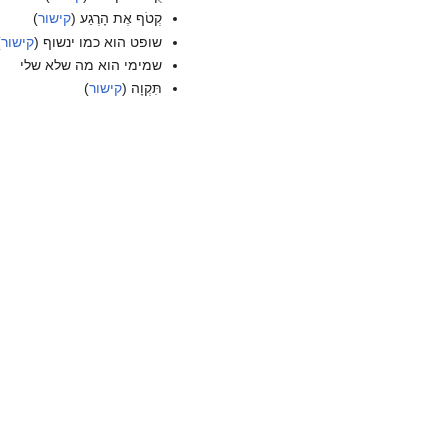
קְטֹף אֶת הָרֶגַע (
קישור
)
שופט הוא כמו ינשוף (
קישור
)
שמימי הוא מה שלא שלי
תִּקְוָה (
קישור
)