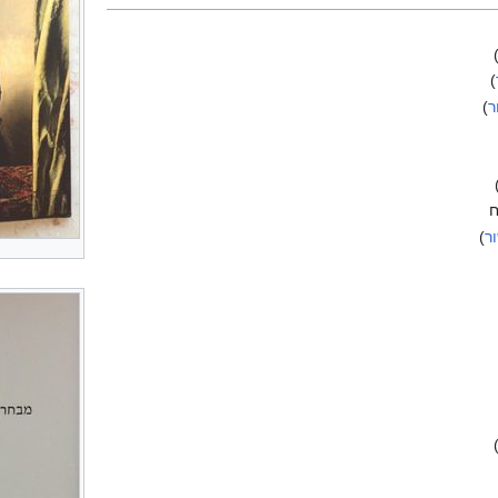
)
ר
)
ח
ר
)