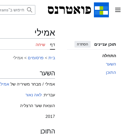
דלג
תוכן
תפריט ראשי
אמילי
תוכן עניינים
הסתרה
דף
שיחה
התחלה
בית
>
פרסומים
>
אמילי
השער
השער
התוכן
אמילי / מבחר משיריה של
אמילי 
עברית:
לאה נאור
הוצאת שער הרצליה
2017
התוכן