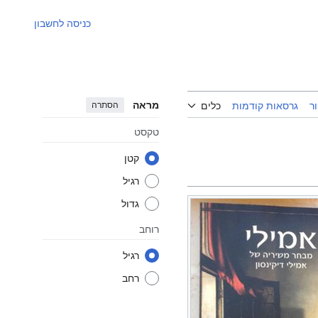
כניסה לחשבון
מראה
הסתרה
ר
גרסאות קודמות
כלים
טקסט
קטן
רגיל
גדול
רוחב
רגיל
רחב