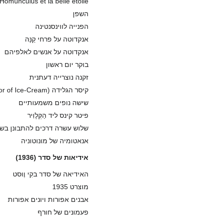
Homunculus et la belle étoile
השפן
הפנייה לווינסנטינה
אנקדוטה על פרחי קַנָּה
אנקדוטה על אנשים לאלפיהם
בוקר יום ראשון
זקנה נוצרייה דעתנית
קיסר הגלידה (The Emperor of Ice-Cream)
שישה נופים משמעותיים
פיטר קינס ליד הַקְּלָוִיר
שלוש עשרה דרכים להתבונן בשחרור (ys of Looking at a Blackbird
אנאטומיה של מונוטוניה
אידיאות של סדר (1936)
האידיאה של סדר בקִי וֶוסט
מוצרט 1935
אבנים אפורות ויונים אפורות
פעמונים של חורף