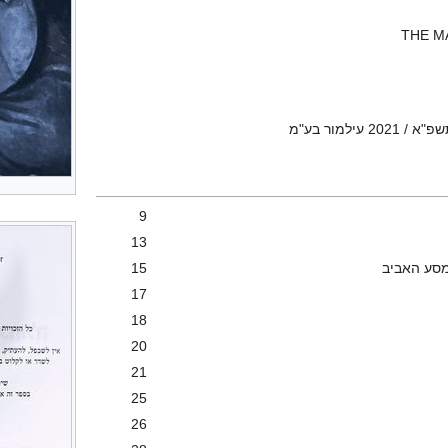
THE M
ילמור בע"מ
9
13
מסע האביב
15
17
18
20
21
25
26