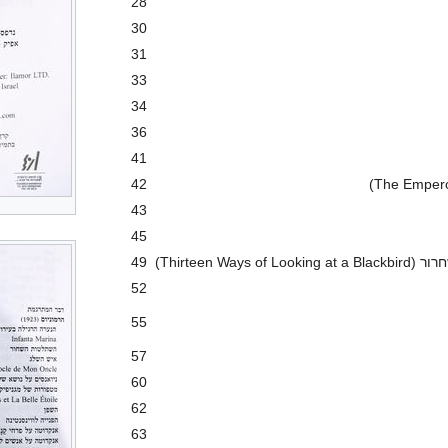
28
30
31
33
34
36
41
42
43
45
Thirteen Wa)
49
52
55
57
60
62
63