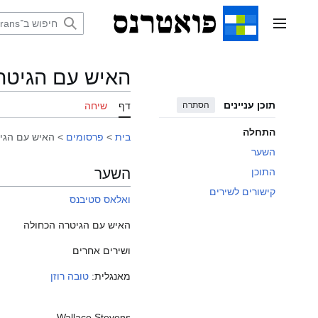
דלג
תוכן
תפריט ראשי
האיש עם הגיטרה
תוכן עניינים
הסתרה
דף
שיחה
התחלה
בית
>
פרסומים
>
האיש עם הגיט
השער
השער
התוכן
קישורים לשירים
ואלאס סטיבנס
האיש עם הגיטרה הכחולה
ושירים אחרים
מאנגלית:
טובה רוזן
Wallace Stevens