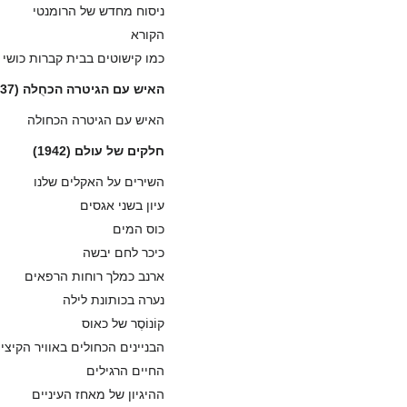
ניסוח מחדש של הרומנטי
הקורא
כמו קישוטים בבית קברות כושי
האיש עם הגיטרה הכחֻלה (1937)
האיש עם הגיטרה הכחולה
חלקים של עולם (1942)
השירים על האקלים שלנו
עיון בשני אגסים
כוס המים
כיכר לחם יבשה
ארנב כמלך רוחות הרפאים
נערה בכותונת לילה
קוֹנוֹסֶר של כאוס
הבניינים הכחולים באוויר הקיצי
החיים הרגילים
ההיגיון של מאחז העיניים