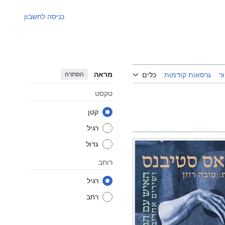
כניסה לחשבון
מראה
הסתרה
ר
גרסאות קודמות
כלים
טקסט
קטן
רגיל
גדול
רוחב
רגיל
רחב