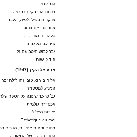
הנר קדוש
צלחת אפרסקים ברוסיה
ארקדות בפילדלפיה; העבר
אחר צהריים צהוב
על שירה מודרנית
שיר עם מקצבים
גבר לבוש היטב עם זקן
היד כיישות
מסע אל הקיץ (1947)
אלוהים הוא טוב, זהו לילה יפה
המניע למטפורה
גב' כך-כך שעונה על הספה שלה
אכסדרה גולמית
יצירות הצליל
Esthetique du mal
פחות ופחות אנושית, הו רוח פר
הטוב הטהור של התאוריה