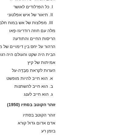
I. כל הפרלודים לאושר
II. תיאור של איש אפלטוני
III. מפלצות של אש במוח חלבי
מלה עם חוזה רודריגז-פֶאו
הריסות החיים והתודעה
הרהור על יחס בין דימויים של 
הבית היה שקט והעולם היה רגו
אמיתות של קיץ
הערות לקראת מִבְדֶּה-על
א. הוא חייב להיות מופשט
ב. הוא חייב להשתנות
ג. הוא חייב לענג
זוהר הקוטב בסתיו (1950)
זוהר הקוטב בסתיו
אדם אדום גדול קורא
בזמן רע