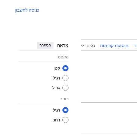
כניסה לחשבון
מראה
הסתרה
ר
גרסאות קודמות
כלים
טקסט
קטן
רגיל
גדול
רוחב
רגיל
רחב