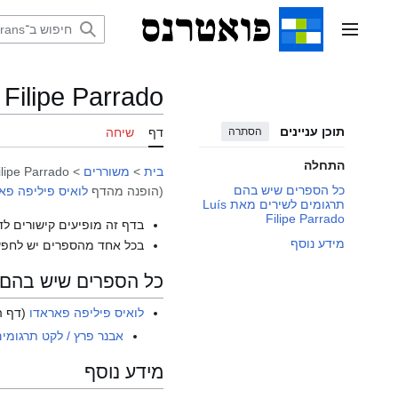
דלג
תוכן
תפריט ראשי
 Filipe Parrado
תוכן עניינים
הסתרה
דף
שיחה
התחלה
בית
>
משוררים
>
ilipe Parrado
כל הספרים שיש בהם
(הופנה מהדף
לואיס פיליפה פא
תרגומים לשירים מאת Luís
Filipe Parrado
בדף זה מופיעים קישורים לד
מידע נוסף
בכל אחד מהספרים יש לחפש
כל הספרים שיש בהם תרגומים ל
לואיס פיליפה פאראדו
(דף ה
אבנר פרץ / לקט תרגומי
מידע נוסף