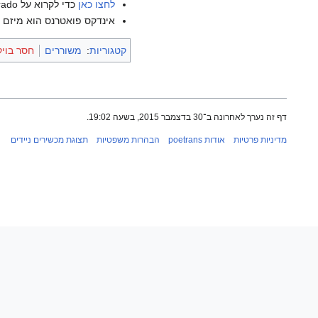
לחצו כאן
כדי לקרוא על Luís Filipe Parrado בוויקיפדיה האנגלית.
אינדקס פואטרנס הוא מיזם ש
קטגוריות
:
משוררים
חסר בויק
דף זה נערך לאחרונה ב־30 בדצמבר 2015, בשעה 19:02.
מדיניות פרטיות
אודות poetrans
הבהרות משפטיות
תצוגת מכשירים ניידים