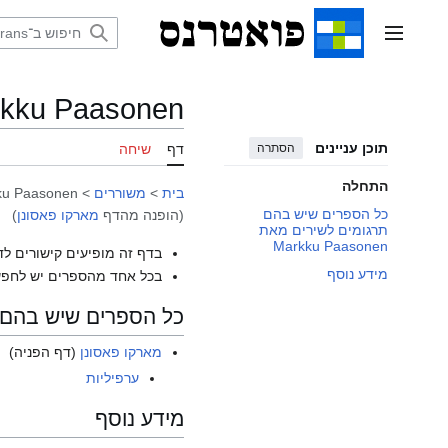
דלג
תוכן
תפריט ראשי
kku Paasonen
תוכן עניינים
הסתרה
דף
שיחה
התחלה
בית
>
משוררים
>
ku Paasonen
כל הספרים שיש בהם
(הופנה מהדף
מארקו פאסונן
)
תרגומים לשירים מאת
Markku Paasonen
בדף זה מופיעים קישורים לד
מידע נוסף
בכל אחד מהספרים יש לחפש
כל הספרים שיש בהם תרגומים
מארקו פאסונן
(דף הפניה)
ערפיליות
מידע נוסף