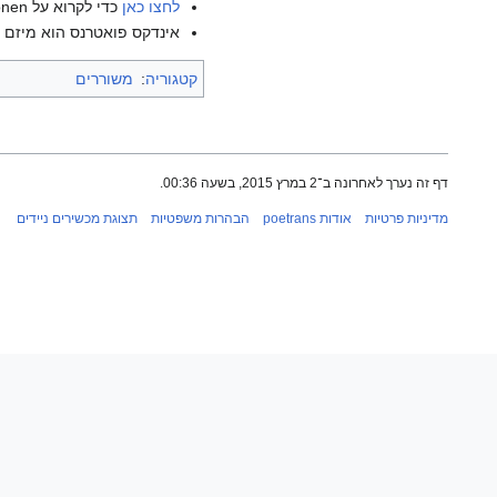
לחצו כאן
כדי לקרוא על Markku Paasonen בוויקיפדיה האנגלית.
אינדקס פואטרנס הוא מיזם ש
קטגוריה
:
משוררים
דף זה נערך לאחרונה ב־2 במרץ 2015, בשעה 00:36.
מדיניות פרטיות
אודות poetrans
הבהרות משפטיות
תצוגת מכשירים ניידים