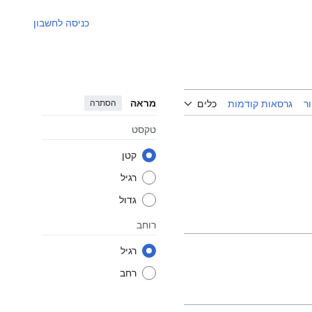
כניסה לחשבון
מראה
הסתרה
ר
גרסאות קודמות
כלים
טקסט
קטן
רגיל
גדול
רוחב
רגיל
רחב