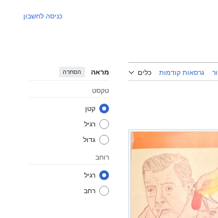
כניסה לחשבון
מראה
הסתרה
ר
גרסאות קודמות
כלים
טקסט
קטן
רגיל
גדול
רוחב
רגיל
רחב