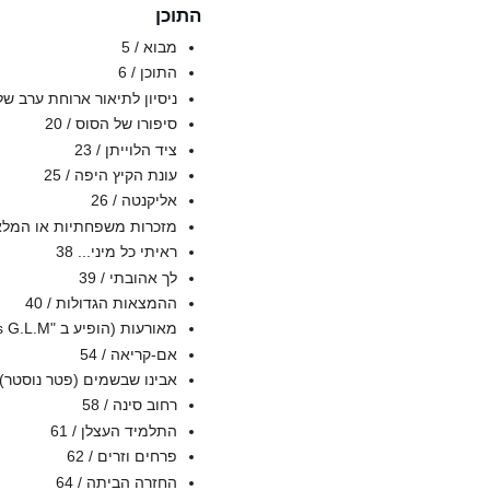
התוכן
מבוא / 5
התוכן / 6
ניסיון לתיאור ארוחת ערב של ראשים בפ
סיפורו של הסוס / 20
ציד הלוייתן / 23
עונת הקיץ היפה / 25
אליקנטה / 26
מזכרות משפחתיות או המלאך הסוהר (
ראיתי כל מיני... 38
לך אהובתי / 39
ההמצאות הגדולות / 40
מאורעות (הופיע ב "Les Chaiers G.L.M" ב-1937)
אם-קריאה / 54
אבינו שבשמים (פטר נוסטר) / 
רחוב סינה / 58
התלמיד העצלן / 61
פרחים וזרים / 62
החזרה הביתה / 64