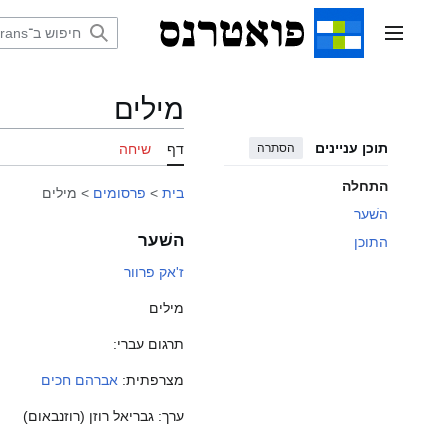
דלג
תוכן
תפריט ראשי
מילים
תוכן עניינים
הסתרה
דף
שיחה
התחלה
בית
>
פרסומים
>
מילים
השׁער
השׁער
התוכן
ז'אק פרוור
מילים
תרגום עברי:
מצרפתית:
אברהם חכים
ערך: גבריאל רוזן (רוזנבאום)