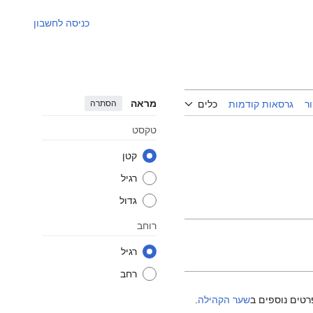
כניסה לחשבון
מראה
הסתרה
ר
גרסאות קודמות
כלים
טקסט
קטן
רגיל
גדול
רוחב
רגיל
רחב
רטים נוספים ב
שער הקהילה
.