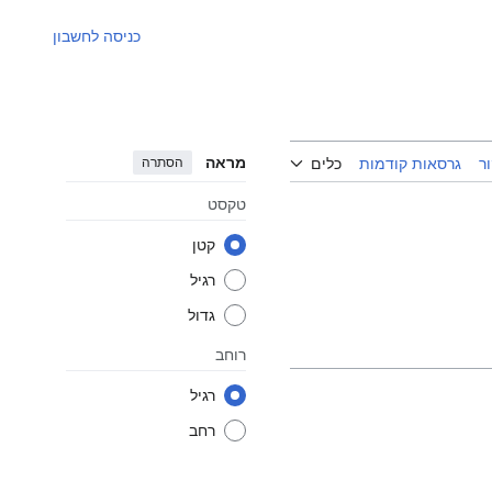
כניסה לחשבון
מראה
הסתרה
ר
גרסאות קודמות
כלים
טקסט
קטן
רגיל
גדול
רוחב
רגיל
רחב