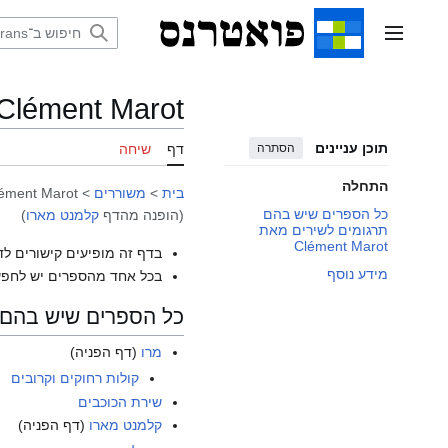
דלג
תוכן
תפריט ראשי
Clément Marot
תוכן עניינים
הסתרה
דף
שיחה
התחלה
בית
>
משוררים
>
ément Marot
כל הספרים שיש בהם
(הופנה מהדף
קלמנט מארו
)
תרגומים לשירים מאת
Clément Marot
בדף זה מופיעים קישורים לד
מידע נוסף
בכל אחד מהספרים יש לחפש
כל הספרים שיש בהם תרגומי
מרו
(דף הפניה)
קולות רחוקים וקרובים
שירת הכוכבים
קלמנט מארו
(דף הפניה)