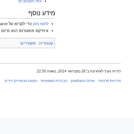
לוח האוהבים
מידע נוסף
לחצו כאן
כדי לקרוא על Clément Marot בוויקיפדיה האנגלית.
אינדקס פואטרנס הוא מיזם ש
קטגוריה
:
משוררים
דף זה נערך לאחרונה ב־26 בפברואר 2014, בשעה 22:20.
מדיניות פרטיות
אודות poetrans
הבהרות משפטיות
תצוגת מכשירים ניידים