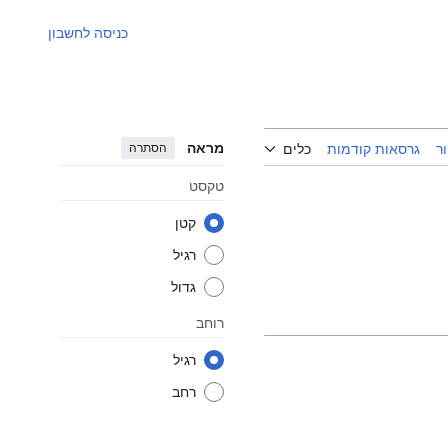
כניסה לחשבון
מראה
הסתרה
ר
גרסאות קודמות
כלים
טקסט
קטן
רגיל
גדול
רוחב
רגיל
רחב