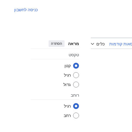
כניסה לחשבון
מראה
הסתרה
אות קודמות
כלים
טקסט
קטן
רגיל
גדול
רוחב
רגיל
רחב