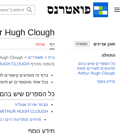
דלג
תוכן
תפריט ראשי
r Hugh Clough
תוכן עניינים
הסתרה
דף
שיחה
התחלה
בית
>
משוררים
>
 Hugh Clough
כל הספרים שיש בהם
(הופנה מהדף
HUGH CLOUGH
תרגומים לשירים מאת
Arthur Hugh Clough
בדף זה מופיעים קישורים לד
מידע נוסף
בכל אחד מהספרים יש לחפש
כל הספרים שיש בהם תרגומים ל
מבחר שירת אנגליה
ARTHUR HUGH CLOUGH
פרחים ממדינות הים / כ
מידע נוסף