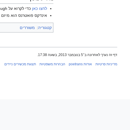
לחצו כאן
כדי לקרוא על Arthur Hugh Clough בוויקיפדיה האנגלית.
אינדקס פואטרנס הוא מיזם ש
קטגוריה
:
משוררים
דף זה נערך לאחרונה ב־5 בנובמבר 2013, בשעה 17:38.
מדיניות פרטיות
אודות poetrans
הבהרות משפטיות
תצוגת מכשירים ניידים