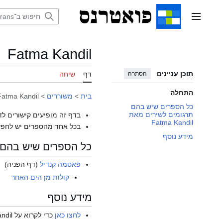
דלג
תוכן
תפריט ראשי
Fatma Kandil
תוכן עניינים
הסתרה
דף
שיחה
התחלה
בית
>
משוררים
>
Fatma Kandil
כל הספרים שיש בהם
תרגומים לשירים מאת
בדף זה מופיעים קישורים לד
Fatma Kandil
בכל אחד מהספרים יש לחפש
מידע נוסף
כל הספרים שיש בהם תרגומי
פאטמה קנדיל
(דף הפניה)
קולות מן הים האחר
מידע נוסף
לחצו כאן
כדי לקרוא על Fatma Kandil בוויקיפדיה האנגלית.