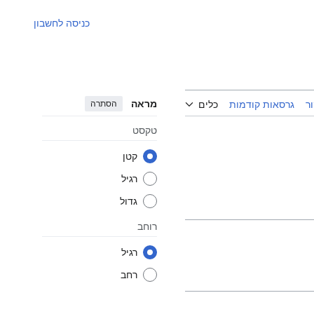
כניסה לחשבון
מראה
הסתרה
ר
גרסאות קודמות
כלים
טקסט
קטן
רגיל
גדול
רוחב
רגיל
רחב