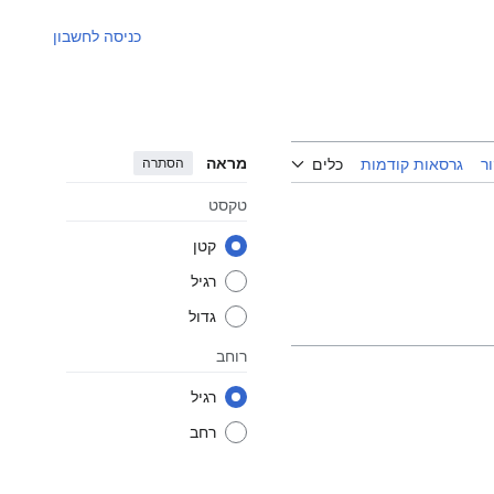
כניסה לחשבון
מראה
הסתרה
ר
גרסאות קודמות
כלים
טקסט
קטן
רגיל
גדול
רוחב
רגיל
רחב