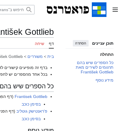
דלג
תוכן
תפריט ראשי
ntišek Gottlieb
תוכן עניינים
הסתרה
דף
שיחה
התחלה
בית
>
משוררים
>
išek Gottlieb
כל הספרים שיש בהם
תרגומים לשירים מאת
בדף זה מופיעים קישורים לד
František Gottlieb
בכל אחד מהספרים יש לחפש
מידע נוסף
כל הספרים שיש בהם תרגומים ל
Frantisek Gottlieb
(דף הפנ
בסימן כוכב
פ'ראנטישק גוטליב
(דף הפני
בסימן כוכב
מידע נוסף