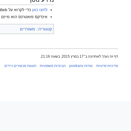
לחצו כאן
כדי לקרוא על František Gottlieb בוויקיפדיה האנגלית.
אינדקס פואטרנס הוא מיזם ש
קטגוריה
:
משוררים
דף זה נערך לאחרונה ב־17 במרץ 2015, בשעה 21:16.
מדיניות פרטיות
אודות poetrans
הבהרות משפטיות
תצוגת מכשירים ניידים