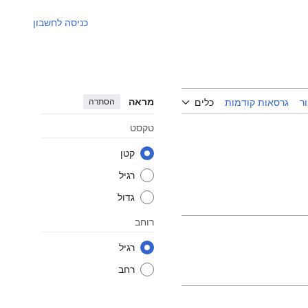
כניסה לחשבון
מראה
הסתרה
ר
גרסאות קודמות
כלים
טקסט
קטן
רגיל
גדול
רוחב
רגיל
רחב