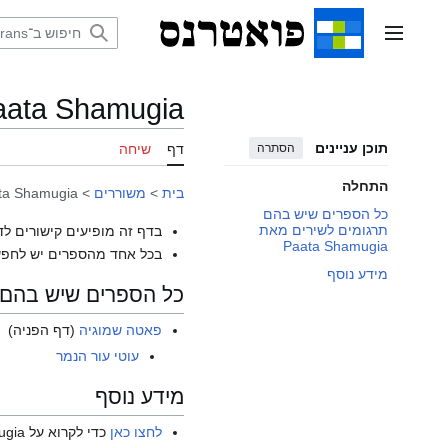
דלג
תוכן
תפריט ראשי
aata Shamugia
תוכן עניינים
הסתרה
דף
שיחה
התחלה
בית
>
משוררים
>
ta Shamugia
כל הספרים שיש בהם
תרגומים לשירים מאת
בדף זה מופיעים קישורים לד
Paata Shamugia
בכל אחד מהספרים יש לחפש
מידע נוסף
כל הספרים שיש בהם תרגומים
פאטה שמוגיה
(דף הפניה)
עוטי עור הנמר
מידע נוסף
לחצו כאן
כדי לקרוא על Paata Shamugia בוויקיפדיה האנגלית.