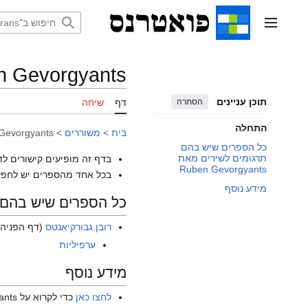
דלג
תוכן
תפריט ראשי
n Gevorgyants
תוכן עניינים
הסתרה
דף
שיחה
התחלה
בית
>
משוררים
>
Gevorgyants
כל הספרים שיש בהם
תרגומים לשירים מאת
בדף זה מופיעים קישורים לד
Ruben Gevorgyants
בכל אחד מהספרים יש לחפש
מידע נוסף
כל הספרים שיש בהם תרגומים 
רובן גבורקיאנטס
(דף הפניה)
ערפיליות
מידע נוסף
לחצו כאן
כדי לקרוא על Ruben Gevorgyants בוויקיפדיה האנגלית.