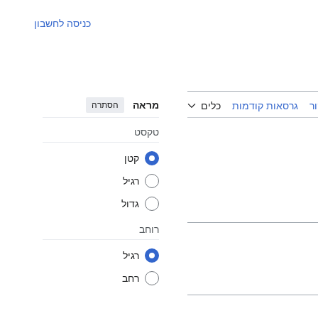
כניסה לחשבון
מראה
הסתרה
ר
גרסאות קודמות
כלים
טקסט
קטן
רגיל
גדול
רוחב
רגיל
רחב