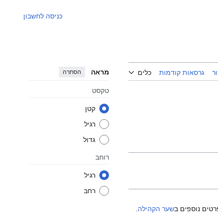
כניסה לחשבון
מראה
הסתרה
ר
גרסאות קודמות
כלים
טקסט
קטן
רגיל
גדול
רוחב
רגיל
רחב
רטים נוספים ב
שער הקהילה
.