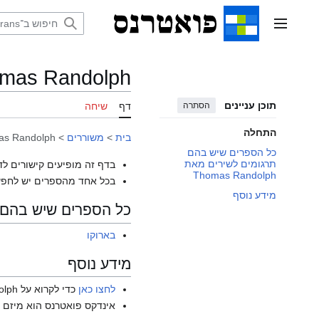
דלג
תוכן
תפריט ראשי
mas Randolph
תוכן עניינים
הסתרה
דף
שיחה
התחלה
בית
>
משוררים
>
s Randolph
כל הספרים שיש בהם
תרגומים לשירים מאת
בדף זה מופיעים קישורים לד
Thomas Randolph
בכל אחד מהספרים יש לחפש
מידע נוסף
כל הספרים שיש בהם תרגומים
בארוקו
מידע נוסף
לחצו כאן
כדי לקרוא על Thomas Randolph בוויקיפדיה האנגלית.
אינדקס פואטרנס הוא מיזם ש