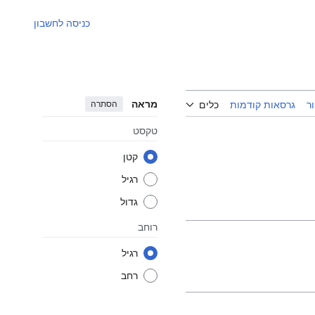
כניסה לחשבון
מראה
הסתרה
ר
גרסאות קודמות
כלים
טקסט
קטן
רגיל
גדול
רוחב
רגיל
רחב