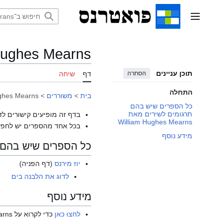
דלג
תוכן
תפריט ראשי
Hughes Mearns
תוכן עניינים
הסתרה
דף
שיחה
התחלה
בית
>
משוררים
>
ghes Mearns
כל הספרים שיש בהם
תרגומים לשירים מאת
בדף זה מופיעים קישורים לד
William Hughes Mearns
בכל אחד מהספרים יש לחפש
מידע נוסף
כל הספרים שיש בהם תרגומים לש
יוז מירנס
(דף הפניה)
לדוג את הלבנה בים
מידע נוסף
לחצו כאן
כדי לקרוא על William Hughes Mearns בוויקיפדיה האנגלית.