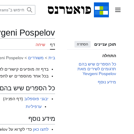
דלג
תוכן
תפריט ראשי
geni Pospelov
תוכן עניינים
הסתרה
דף
שיחה
התחלה
בית
>
משוררים
>
eni Pospelov
כל הספרים שיש בהם
תרגומים לשירים מאת
בדף זה מופיעים קישורים לד
Yevgeni Pospelov
בכל אחד מהספרים יש לחפש
מידע נוסף
כל הספרים שיש בהם תרגומים 
יבגני פוספלוב
(דף הפניה)
ערפיליות
מידע נוסף
לחצו כאן
כדי לקרוא על Yevgeni Pospelov בוויקיפדיה האנגלית.