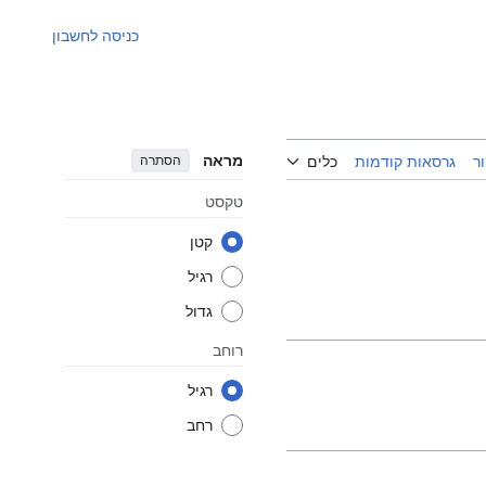
כניסה לחשבון
מראה
הסתרה
ר
גרסאות קודמות
כלים
טקסט
קטן
רגיל
גדול
רוחב
רגיל
רחב