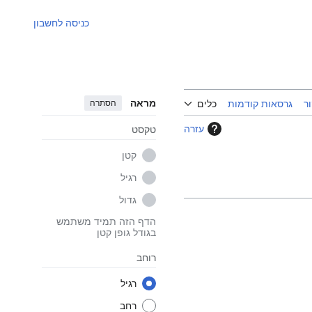
כניסה לחשבון
מראה
הסתרה
ר
גרסאות קודמות
כלים
עזרה
טקסט
קטן
רגיל
גדול
הדף הזה תמיד משתמש
בגודל גופן קטן
רוחב
רגיל
רחב