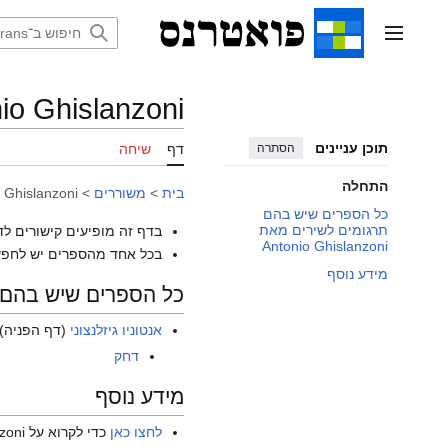
דלג
תוכן
תפריט ראשי
io Ghislanzoni
תוכן עניינים
הסתרה
דף
שיחה
התחלה
בית
>
משוררים
>
 Ghislanzoni
כל הספרים שיש בהם
תרגומים לשירים מאת
בדף זה מופיעים קישורים לד
Antonio Ghislanzoni
בכל אחד מהספרים יש לחפש
מידע נוסף
כל הספרים שיש בהם תרגומים ל
אנטוניו גיזלנצוני
(דף הפניה)
דחק
מידע נוסף
לחצו כאן
כדי לקרוא על Antonio Ghislanzoni בוויקיפדיה האנגלית.