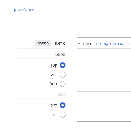
כניסה לחשבון
מראה
הסתרה
ר
גרסאות קודמות
כלים
טקסט
קטן
רגיל
גדול
רוחב
רגיל
רחב