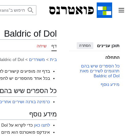
דלג
תוכן
תפריט ראשי
Baldric of Dol
תוכן עניינים
הסתרה
דף
שיחה
התחלה
בית
>
משוררים
>
aldric of Dol
כל הספרים שיש בהם
תרגומים לשירים מאת
בדף זה מופיעים קישורים לד
Baldric of Dol
בכל אחד מהספרים יש לחפש
מידע נוסף
כל הספרים שיש בהם תרגומים
כרמינה בורנה ושירים אחרים
מידע נוסף
לחצו כאן
כדי לקרוא על Baldric of Dol בוויקיפדיה האנגלית.
אינדקס פואטרנס הוא מיזם ש