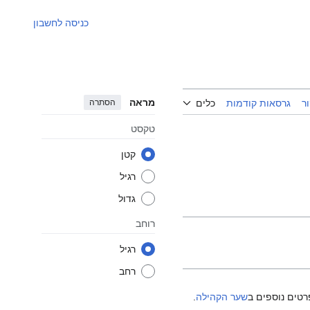
כניסה לחשבון
מראה
הסתרה
ר
גרסאות קודמות
כלים
טקסט
קטן
רגיל
גדול
רוחב
רגיל
רחב
רטים נוספים ב
שער הקהילה
.