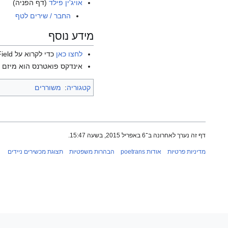
אויג'ין פילד
(דף הפניה)
החבר / שירים לטף
מידע נוסף
לחצו כאן
כדי לקרוא על Eugene Field בוויקיפדיה האנגלית.
אינדקס פואטרנס הוא מיזם ש
קטגוריה
:
משוררים
דף זה נערך לאחרונה ב־6 באפריל 2015, בשעה 15:47.
מדיניות פרטיות
אודות poetrans
הבהרות משפטיות
תצוגת מכשירים ניידים