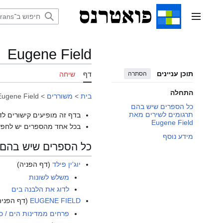
דלג
תוכן
תפריט ראשי
Eugene Field
תוכן עניינים
הסתרה
דף
שיחה
התחלה
בית
>
משוררים
>
Eugene Field
כל הספרים שיש בהם
תרגומים לשירים מאת
בדף זה מופיעים קישורים לד
Eugene Field
בכל אחד מהספרים יש לחפש
מידע נוסף
כל הספרים שיש בהם תרגומי
יוג'ין פילד
(דף הפניה)
משלש לשונות
לדוג את הלבנה בים
EUGENE FIELD
(דף הפניה
פרחים ממדינות הים / כ