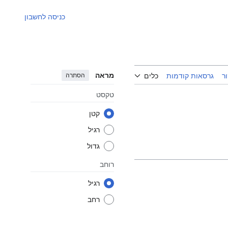
כניסה לחשבון
מראה
הסתרה
ר
גרסאות קודמות
כלים
טקסט
קטן
רגיל
גדול
רוחב
רגיל
רחב