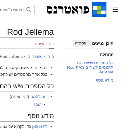
דלג
תוכן
תפריט ראשי
Rod Jellema
תוכן עניינים
הסתרה
דף
שיחה
התחלה
בית
>
משוררים
>
Rod Jellema
כל הספרים שיש בהם
תרגומים לשירים מאת Rod
בדף זה מופיעים קישורים לד
Jellema
בכל אחד מהספרים יש לחפש
מידע נוסף
כל הספרים שיש בהם תרגומ
רוד ג'למה
(דף הפניה)
שבו
מידע נוסף
לחצו כאן
כדי לקרוא על Rod Jellema בוויקיפדיה האנגלית.