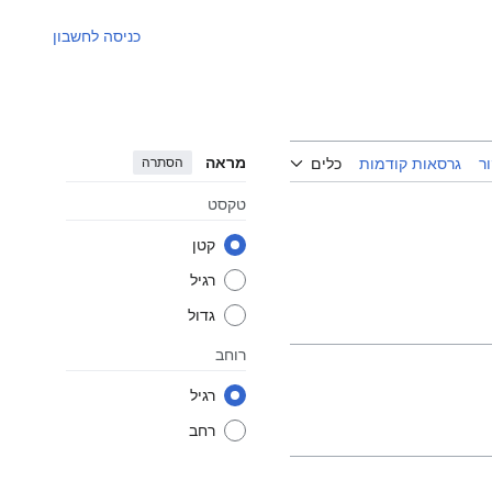
כניסה לחשבון
מראה
הסתרה
ר
גרסאות קודמות
כלים
טקסט
קטן
רגיל
גדול
רוחב
רגיל
רחב