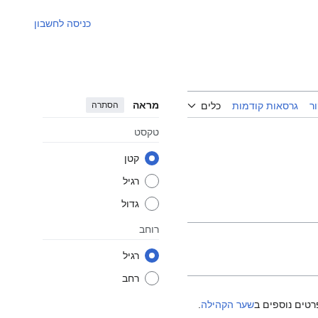
כניסה לחשבון
מראה
הסתרה
ר
גרסאות קודמות
כלים
טקסט
קטן
רגיל
גדול
רוחב
רגיל
רחב
רטים נוספים ב
שער הקהילה
.