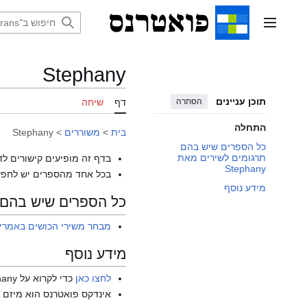
דלג
תוכן
תפריט ראשי
Stephany
תוכן עניינים
הסתרה
דף
שיחה
התחלה
בית
>
משוררים
>
Stephany
כל הספרים שיש בהם
תרגומים לשירים מאת
בדף זה מופיעים קישורים לד
Stephany
בכל אחד מהספרים יש לחפש
מידע נוסף
כל הספרים שיש בהם תרגו
מבחר משירי הכושים באמרי
מידע נוסף
לחצו כאן
כדי לקרוא על Stephany בוויקיפדיה האנגלית.
אינדקס פואטרנס הוא מיזם ש