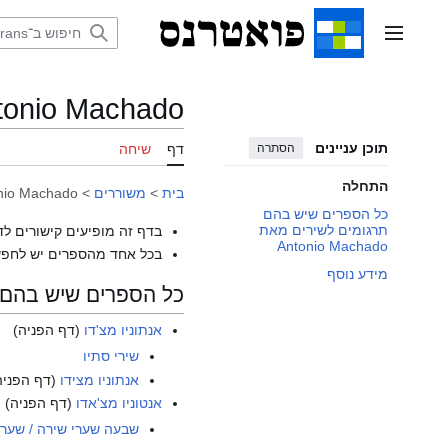
דלג
תוכן
תפריט ראשי
tonio Machado
תוכן עניינים
הסתרה
דף
שיחה
התחלה
בית
>
משוררים
>
nio Machado
כל הספרים שיש בהם
תרגומים לשירים מאת
בדף זה מופיעים קישורים לד
Antonio Machado
בכל אחד מהספרים יש לחפש
מידע נוסף
כל הספרים שיש בהם תרגומים
אנתוניו מצ'דו
(דף הפניה)
שירי סתיו
אנתוניו מצידו
(דף הפניה
אנטוניו מצ'אדו
(דף הפניה)
שבעה שערי שירה / שער 