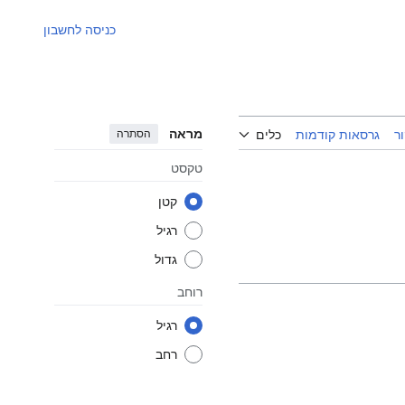
כניסה לחשבון
מראה
הסתרה
ר
גרסאות קודמות
כלים
טקסט
קטן
רגיל
גדול
רוחב
רגיל
רחב