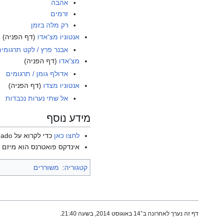
אהבה
זרמים
רק מלה בזמן
אנטוניו מצ'אדוֹ
(דף הפניה)
אבנר פרץ / לקט תרגומי
מצ'אדו
(דף הפניה)
אדולף גומן / תרגומים
אנטוניו מצדו
(דף הפניה)
אל שתי נערות נכבדות
מידע נוסף
לחצו כאן
כדי לקרוא על Antonio Machado בוויקיפדיה האנגלית.
אינדקס פואטרנס הוא מיזם ש
קטגוריה
:
משוררים
דף זה נערך לאחרונה ב־14 באוגוסט 2014, בשעה 21:40.