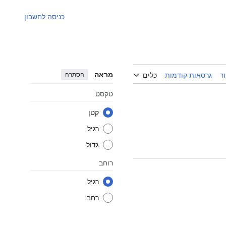
כניסה לחשבון
מראה
הסתרה
ר
גרסאות קודמות
כלים
טקסט
קטן
רגיל
גדול
רוחב
רגיל
רחב