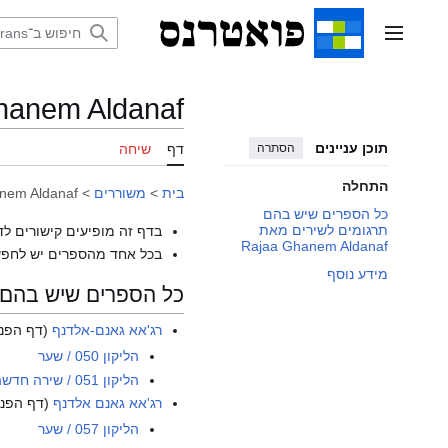
דלג
תוכן
תפריט ראשי
hanem Aldanaf
תוכן עניינים
הסתרה
דף
שיחה
התחלה
בית
>
משוררים
>
nem Aldanaf
כל הספרים שיש בהם
תרגומים לשירים מאת
בדף זה מופיעים קישורים לד
Rajaa Ghanem Aldanaf
בכל אחד מהספרים יש לחפש
מידע נוסף
כל הספרים שיש בהם תרגומים לש
רג'אא גאנם-אלדנף
(דף הפני
הליקון 050 / שער
הליקון 051 / שירה חדשה עברית-ערבית
רג'אא גאנם אלדנף
(דף הפני
הליקון 057 / שער