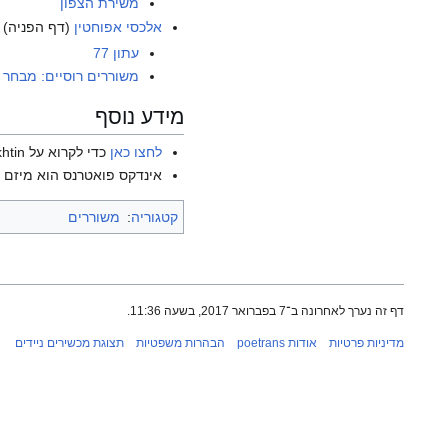
משירת הצפון
אלכסי אפוחטין
(דף הפניה)
עתון 77
משוררים רוסיים: מבחר 
מידע נוסף
לחצו כאן
כדי לקרוא על Aleksey Apukhtin בוויקיפדיה האנגלית.
אינדקס פואטרנס הוא מיזם ש
קטגוריה
:
משוררים
דף זה נערך לאחרונה ב־7 בפברואר 2017, בשעה 11:36.
מדיניות פרטיות
אודות poetrans
הבהרות משפטיות
תצוגת מכשירים ניידים