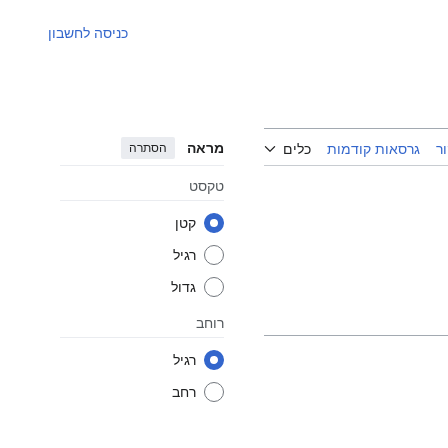
כניסה לחשבון
מראה
הסתרה
ר
גרסאות קודמות
כלים
טקסט
קטן
רגיל
גדול
רוחב
רגיל
רחב