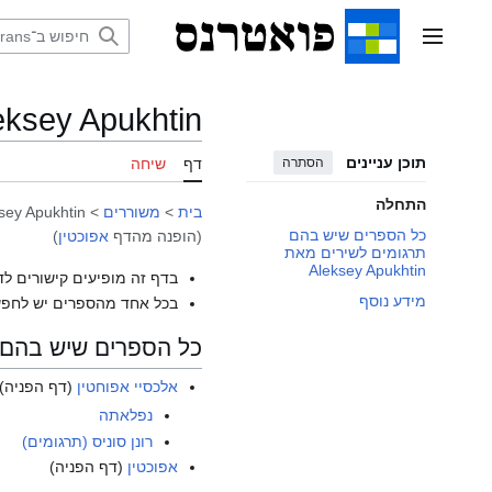
דלג
תוכן
תפריט ראשי
eksey Apukhtin
תוכן עניינים
הסתרה
דף
שיחה
התחלה
בית
>
משוררים
>
sey Apukhtin
כל הספרים שיש בהם
(הופנה מהדף
אפוכטין
)
תרגומים לשירים מאת
Aleksey Apukhtin
בדף זה מופיעים קישורים לד
מידע נוסף
בכל אחד מהספרים יש לחפש
כל הספרים שיש בהם תרגומים 
אלכסיי אפוחטין
(דף הפניה)
נפלאתה
רונן סוניס (תרגומים)
אפוכטין
(דף הפניה)