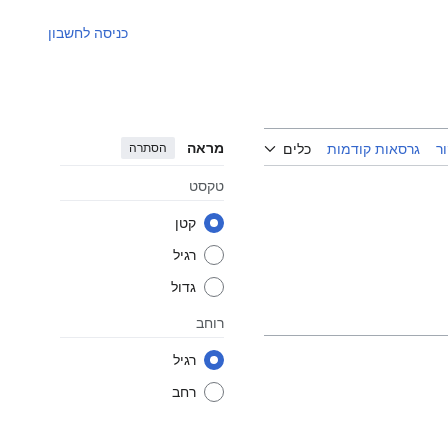
כניסה לחשבון
מראה
הסתרה
ר
גרסאות קודמות
כלים
טקסט
קטן
רגיל
גדול
רוחב
רגיל
רחב