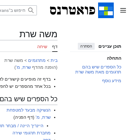
דלג
תוכן
תפריט ראשי
משה שרת
תוכן עניינים
הסתרה
דף
שיחה
התחלה
בית
>
מתרגמים
>
משה שרת
כל הספרים שיש בהם
(הופנה מהדף
שרת, מ'
)
תרגומים מאת משה שרת
בדף זה מופיעים קישורים לד
מידע נוסף
בכל אחד מהספרים יש לחפש
כל הספרים שיש בהם
הנשיקה מבעד למטפחת
שרת, מ'
(דף הפניה)
היינריך היינה / מבחר תר
מחברת תרגומי שירה