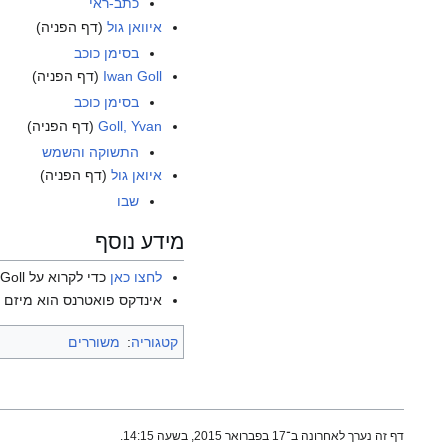
כתב-ראי
איוואן גול
(דף הפניה)
בסימן כוכב
Iwan Goll
(דף הפניה)
בסימן כוכב
Goll, Yvan
(דף הפניה)
התשוקה והשמש
איואן גול
(דף הפניה)
שבו
מידע נוסף
לחצו כאן
כדי לקרוא על Yvan Goll בוויקיפדיה האנגלית.
אינדקס פואטרנס הוא מיזם ש
קטגוריה
:
משוררים
דף זה נערך לאחרונה ב־17 בפברואר 2015, בשעה 14:15.