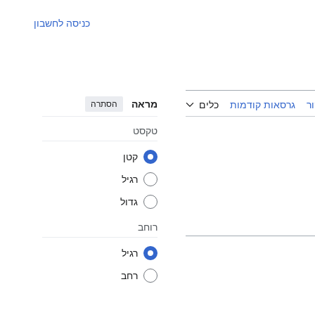
כניסה לחשבון
מראה
הסתרה
ר
גרסאות קודמות
כלים
טקסט
קטן
רגיל
גדול
רוחב
רגיל
רחב