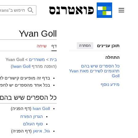
דלג
תוכן
תפריט ראשי
Yvan Goll
תוכן עניינים
הסתרה
דף
שיחה
התחלה
בית
>
משוררים
>
Yvan Goll
כל הספרים שיש בהם
(הופנה מהדף
Iwan Goll
)
תרגומים לשירים מאת Yvan
Goll
בדף זה מופיעים קישורים לד
מידע נוסף
בכל אחד מהספרים יש לחפש
כל הספרים שיש בהם תרגומ
Ivan Goll
(דף הפניה)
הגרזן הפורח
סוף העולם
גול, איואן
(דף הפניה)