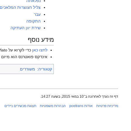
נפלאתה
צליל חצוצרות המלאכים
עבר
התקופה
שירת יוון העתיקה
מידע נוסף
לחצו כאן
כדי לקרוא על Plato בוויקיפדיה האנגלית.
אינדקס פואטרנס הוא מיזם ש
קטגוריה
:
משוררים
דף זה נערך לאחרונה ב־10 במאי 2015, בשעה 14:27.
מדיניות פרטיות
אודות poetrans
הבהרות משפטיות
תצוגת מכשירים ניידים