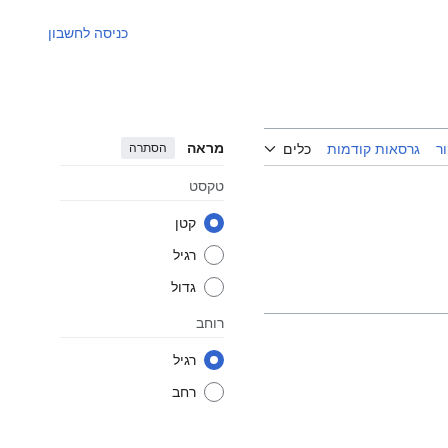
כניסה לחשבון
מראה
הסתרה
ר
גרסאות קודמות
כלים
טקסט
קטן
רגיל
גדול
רוחב
רגיל
רחב