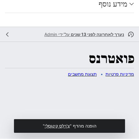
מידע נוסף
נערך לאחרונה לפני 13 שנים
על־ידי
Admin
מדיניות פרטיות
תצוגת מחשבים
הופנה מהדף "
צַ'רְלֵס קִינְגְסְלִי
"