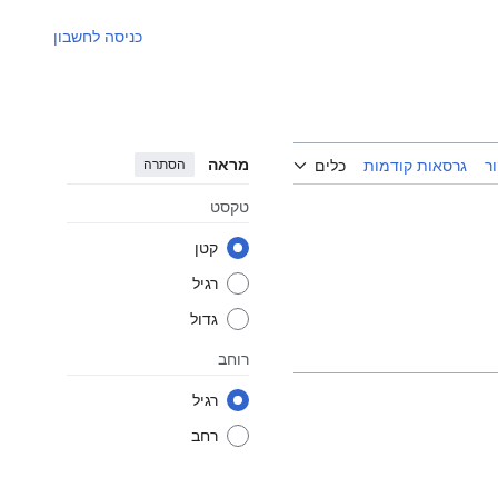
כניסה לחשבון
מראה
הסתרה
ר
גרסאות קודמות
כלים
טקסט
קטן
רגיל
גדול
רוחב
רגיל
רחב