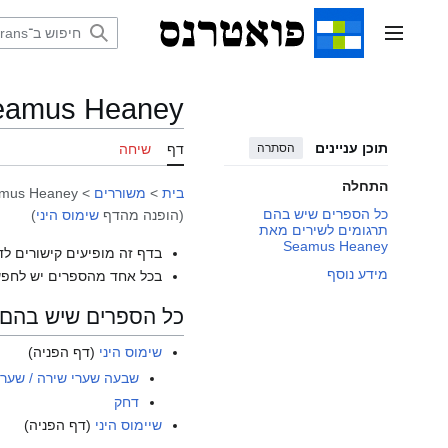
דלג
תוכן
תפריט ראשי
eamus Heaney
תוכן עניינים
הסתרה
דף
שיחה
התחלה
בית
>
משוררים
>
mus Heaney
כל הספרים שיש בהם
(הופנה מהדף
שימוס היני
)
תרגומים לשירים מאת
Seamus Heaney
בדף זה מופיעים קישורים לד
מידע נוסף
בכל אחד מהספרים יש לחפש
כל הספרים שיש בהם תרגומי
שימוס היני
(דף הפניה)
שבעה שערי שירה / שער 
דחק
שיימוס היני
(דף הפניה)