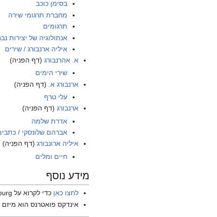
בסימן כוכב
מחברת תרגומי שירה
תרגומים
אנתולוגיה של יצירות נ
איליה ארנבורג / שירים
א. אהרנבורג
(דף הפניה)
שירי הימים
ארנבורג א.
(דף הפניה)
עלי טרף
ארנבורג
(דף הפניה)
אדרת שלמה
אברהם שלונסקי / כתבים 6 / תרגומי שירה
איליה ארונבורג
(דף הפניה)
חיים ומלים
מידע נוסף
לחצו כאן
כדי לקרוא על Ilya Ehrenburg בוויקיפדיה האנגלית.
אינדקס פואטרנס הוא מיזם ש