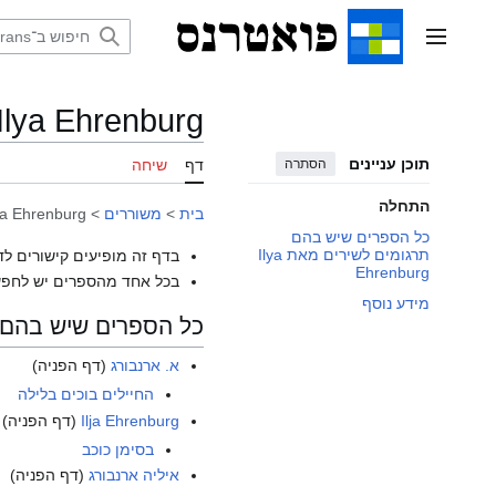
דלג
תוכן
תפריט ראשי
Ilya Ehrenburg
תוכן עניינים
הסתרה
דף
שיחה
התחלה
בית
>
משוררים
>
ya Ehrenburg
כל הספרים שיש בהם
תרגומים לשירים מאת Ilya
בדף זה מופיעים קישורים לד
Ehrenburg
בכל אחד מהספרים יש לחפש
מידע נוסף
כל הספרים שיש בהם תרגומים
א. ארנבורג
(דף הפניה)
החיילים בוכים בלילה
Ilja Ehrenburg
(דף הפניה)
בסימן כוכב
איליה ארנבורג
(דף הפניה)