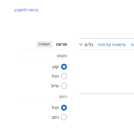
כניסה לחשבון
מראה
הסתרה
ר
גרסאות קודמות
כלים
טקסט
קטן
רגיל
גדול
רוחב
רגיל
רחב