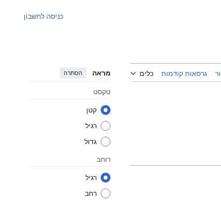
כניסה לחשבון
מראה
הסתרה
ר
גרסאות קודמות
כלים
טקסט
קטן
רגיל
גדול
רוחב
רגיל
רחב