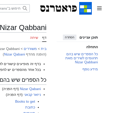
דלג
תוכן
תפריט ראשי
Nizar Qabbani
תוכן עניינים
הסתרה
דף
שיחה
התחלה
בית
>
משוררים
>
izar Qabbani
כל הספרים שיש בהם
(הופנה מהדף
Nizar Qabani
)
תרגומים לשירים מאת
Nizar Qabbani
בדף זה מופיעים קישורים לד
מידע נוסף
בכל אחד מהספרים יש לחפש
כל הספרים שיש בהם תרגומי
Nizar Qabani
(דף הפניה)
ניזאר קבאני
(דף הפניה)
Books to get
כתובת